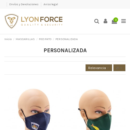
Envíos y Devoluciones
Aviso legal
0
Inicio
MASCARILLAS
PICO PATO
PERSONALIZADA
PERSONALIZADA
Relevancia
21