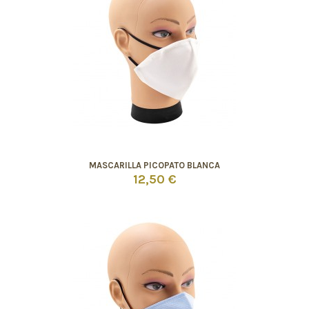
MASCARILLA PICOPATO BLANCA
12,50 €