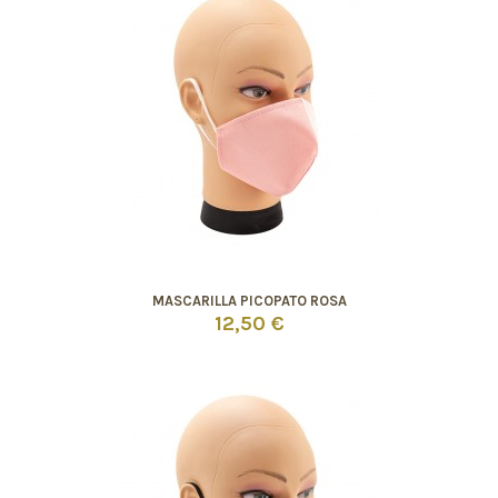
MASCARILLA PICOPATO ROSA
12,50 €