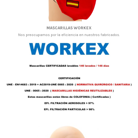
MASCARILLAS WORKEX
Nos preocupamos por la eficiencia en nuestros fabricados.