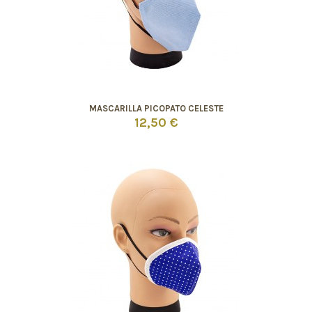
MASCARILLA PICOPATO CELESTE
12,50 €